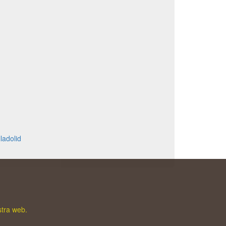
ladolid
stra web.