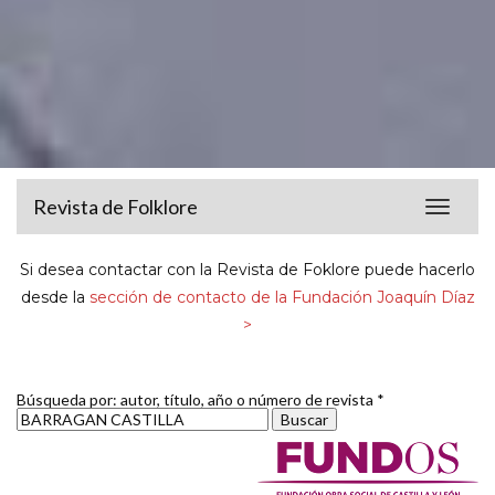
Revista de Folklore
Toggle
navigat
Si desea contactar con la Revista de Foklore puede hacerlo
desde la
sección de contacto de la Fundación Joaquín Díaz
>
Búsqueda por: autor, título, año o número de revista *