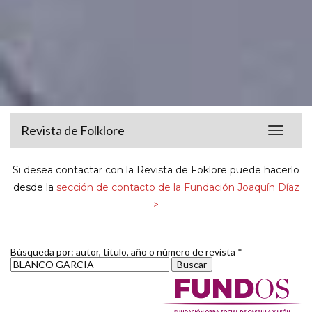
Revista de Folklore
Toggle
navigat
Si desea contactar con la Revista de Foklore puede hacerlo
desde la
sección de contacto de la Fundación Joaquín Díaz
>
Búsqueda por: autor, título, año o número de revista *