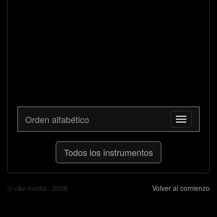
Orden alfabético
Toggle
navigation
Todos los instrumentos
© v&v-media · 2026
Volver al comienzo