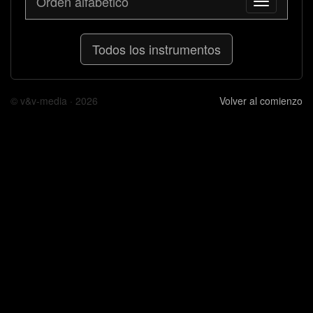
Orden alfabético
Toggle
navigation
Todos los instrumentos
© v&v-media · 2026
Volver al comienzo