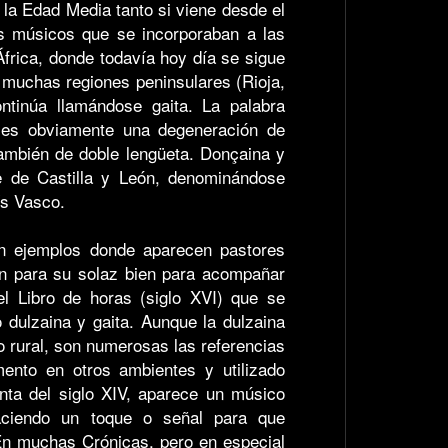
 la Edad Media tanto si viene desde el
os músicos que se incorporaban a las
África, donde todavía hoy día se sigue
n muchas regiones peninsulares (Rioja,
ntinúa llamándose gaita. La palabra
a es obviamente una degeneración de
también de doble lengüeta. Donçaina y
e de Castilla y León, denominándose
ís Vasco.
 en ejemplos donde aparecen pastores
en para su solaz bien para acompañar
el Libro de horas (siglo XVI) que se
 dulzaina y gaita. Aunque la dulzaina
o rural, son numerosas las referencias
mento en otros ambientes y utilizado
junta del siglo XIV, aparece un músico
aciendo un toque o señal para que
En muchas Crónicas, pero en especial