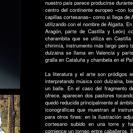
nuestro país parece producirse durante
centro del continente europeo –con l
capillas cortesanas– como si llega de 
utilizando con el nombre de Algaita. E
Aragón, parte de Castilla y León) co
charambita que se utiliza en Castill
chirimía, instrumento más largo pero 
dulzaina se llama en Valencia y part
gralla en Cataluña y chambela en el Pa
La literatura y el arte son pródigos
interpretando música con dulzaina, bi
un baile. En el caso del fragmento d
ofrece, aparecen dos pastores tocando
quedó reducida principalmente al ámbit
iconográficas que muestran al instru
para otros fines: en la ilustración ad
cortesano subido en una torre y h
comience un torneo entre caballeros. 