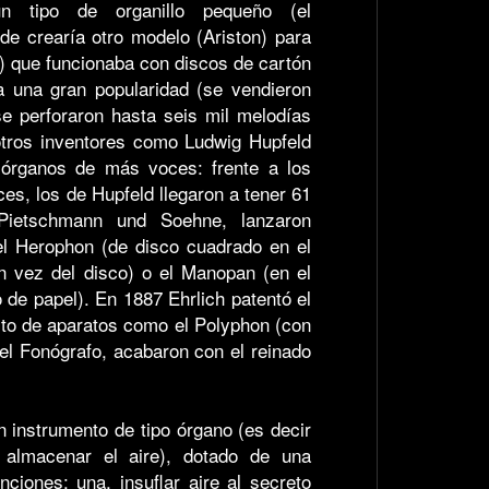
n tipo de organillo pequeño (el
de crearía otro modelo (Ariston) para
) que funcionaba con discos de cartón
a una gran popularidad (se vendieron
e perforaron hasta seis mil melodías
 otros inventores como Ludwig Hupfeld
 órganos de más voces: frente a los
es, los de Hupfeld llegaron a tener 61
Pietschmann und Soehne, lanzaron
el Herophon (de disco cuadrado en el
n vez del disco) o el Manopan (en el
o de papel). En 1887 Ehrlich patentó el
xito de aparatos como el Polyphon (con
del Fonógrafo, acabaron con el reinado
n instrumento de tipo órgano (es decir
 almacenar el aire), dotado de una
iones: una, insuflar aire al secreto