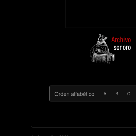
Orden alfabético
A
B
C