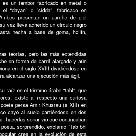
ue es un tambor fabricado en metal o
 el “dayan" o "sidda”, fabricado en
Ambos presentan un parche de piel
su vez lleva adherido un circulo negro
pasta hecha a base de goma, hollín,
has teorías, pero las más extendidas
he en forma de barril alargado y aún
iona en el siglo XVIII dividiéndose en
ara alcanzar una ejecución más ágil.
su raíz en el término árabe “tabl”, que
bores, existe al respecto una curiosa
 poeta persa Amir Khusrau (s XIII) en
co cayó al suelo partiéndose en dos
tar hacerlas sonar vio que continuaban
 poeta, sorprendido, exclamó “Tab bhi
 popular cree en la evolución de esta