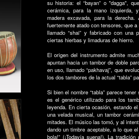
su historia: el “bayan” o "dagga", q
cerámica, para la mano izquierda, y
madera excavada, para la derecha. 
fuertemente atado con tensores, que a 
llamado “shai” y fabricado con una 
ciertas hierbas y limaduras de hierro.
El origen del instrumento admite muc
apuntan hacia un tambor de doble parc
en uso, llamado “pakhavaj”, que evoluc
los dos tambores de la actual “tabla” p
Si bien el nombre “tabla” parece tener 
es el genérico utilizado para los tam
leyenda. En cierta ocasión, estando el
una velada musical, un tambor cerámi
mitades. El músico las tomó, y al inten
dando un timbre aceptable, a lo que el
bola!” (¡Todavía suena!). La tradición