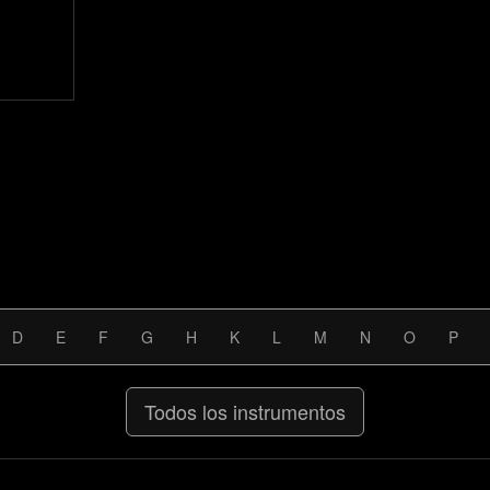
D
E
F
G
H
K
L
M
N
O
P
Todos los instrumentos