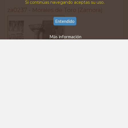
Si continúas navegando aceptas su uso.
za0237 - Morales de Toro (Zamora)
Entendido
Más información
Iglesia parroquial. Pila agua bendita
Colección:
Constantino Candeira
Soporte:
Fotografía
Tamaño:
178 x 128 mm mm. Vertical
Color/BN:
B/N
Calidad:
Buena