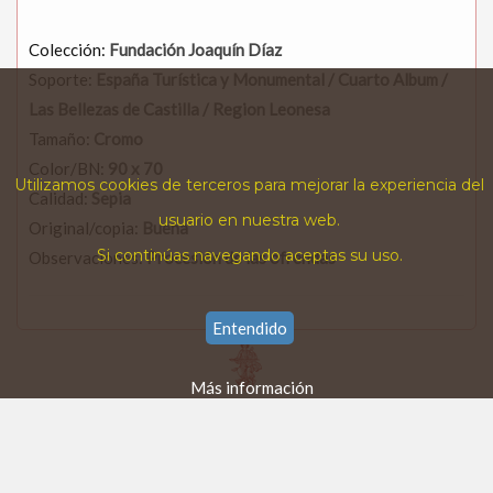
Colección:
Fundación Joaquín Díaz
Soporte:
España Turística y Monumental / Cuarto Album /
Las Bellezas de Castilla / Region Leonesa
Tamaño:
Cromo
Color/BN:
90 x 70
Utilizamos cookies de terceros para mejorar la experiencia del
Calidad:
Sepia
usuario en nuestra web.
Original/copia:
Buena
Si continúas navegando aceptas su uso.
Observaciones:
Procesión de las ofrendas
Entendido
Más información
FUNDACIÓN JOAQUÍN DÍAZ
© v&v-media · 2026
Volver al comienzo