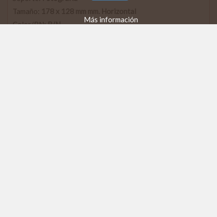
Tamaño:
178 x 128 mm mm. Horizontal
Más información
Color/BN:
B/N
Calidad:
Buena
Original/copia:
Copia
Observaciones:
Negativo nº 559 + Copia 65 x 45 mm
za0560 - Villalpando (Zamora)
Torre en ruinas