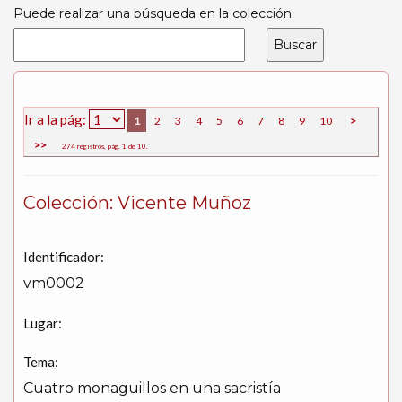
Puede realizar una búsqueda en la colección:
Ir a la pág:
1
2
3
4
5
6
7
8
9
10
>
>>
274 registros, pág. 1 de 10.
Colección: Vicente Muñoz
Identificador:
vm0002
Lugar:
Tema:
Cuatro monaguillos en una sacristía