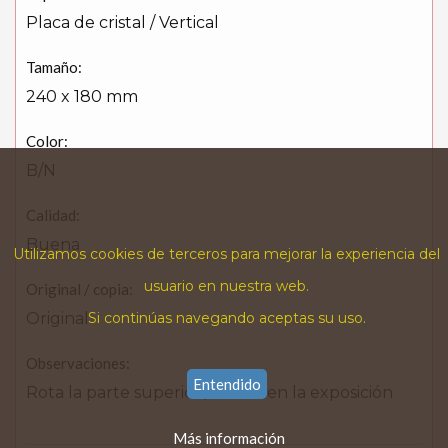
Placa de cristal / Vertical
Tamaño:
240 x 180 mm
Color:
B/N
Calidad:
Buena
Utilizamos cookies de terceros para mejorar la experiencia del
usuario en nuestra web.
Original / copia:
Original
Si continúas navegando aceptas su uso.
Observaciones:
Entendido
Rota la parte superior / Usada en la exposición
Más información