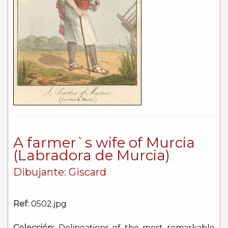
A farmer`s wife of Murcia
(Labradora de Murcia)
Dibujante: Giscard
Ref:
0502.jpg
Colección:
Delineations of the most remarkable