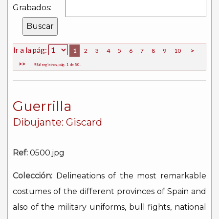
Grabados:
Ir a la pág:
1
2
3
4
5
6
7
8
9
10
>
>>
986 registros, pág. 1 de 50.
Guerrilla
Dibujante: Giscard
Ref:
0500.jpg
Colección:
Delineations of the most remarkable
costumes of the different provinces of Spain and
also of the military uniforms, bull fights, national