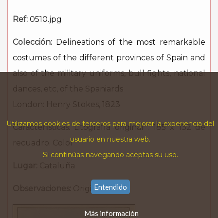
Ref:
0510.jpg
Colección:
Delineations of the most remarkable
costumes of the different provinces of Spain and
also of the military uniforms, bull fights, national
dances, etc, of the Spaniards
London: Henry Stokes, 1823
Utilizamos cookies de terceros para mejorar la experiencia del
Características:
Litografía original . 185 x 132 de
usuario en nuestra web.
recuadro. Color
Si continúas navegando aceptas su uso.
Lugar:
Cataluña
Entendido
Observaciones:
Original
Más información