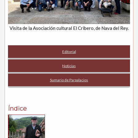
Visita de la Asociación cultural El Cribero, de Nava del Rey.
Editorial
Noticias
Sumario de Parpalacios
Índice