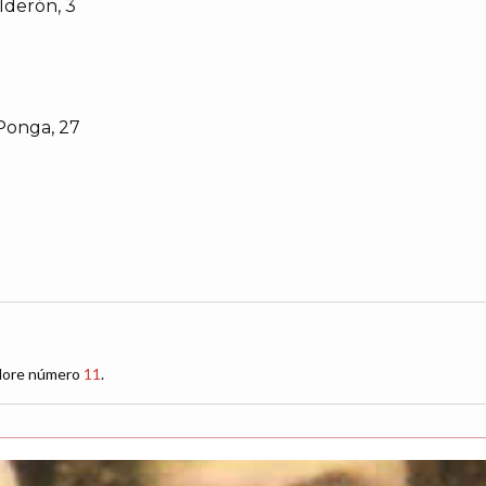
lderón, 3
 Ponga, 27
klore número
11
.