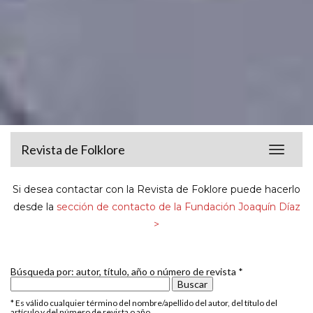
Revista de Folklore
Toggle
navigat
Si desea contactar con la Revista de Foklore puede hacerlo
desde la
sección de contacto de la Fundación Joaquín Díaz
>
Búsqueda por: autor, título, año o número de revista *
* Es válido cualquier término del nombre/apellido del autor, del título del
artículo y del número de revista o año.