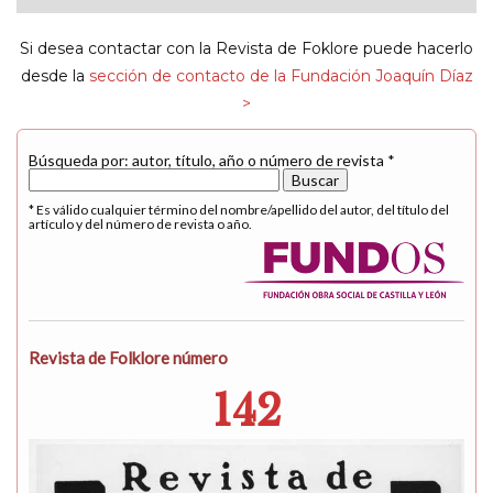
navigat
Si desea contactar con la Revista de Foklore puede hacerlo
desde la
sección de contacto de la Fundación Joaquín Díaz
>
Búsqueda por: autor, título, año o número de revista *
* Es válido cualquier término del nombre/apellido del autor, del título del
artículo y del número de revista o año.
Revista de Folklore número
142