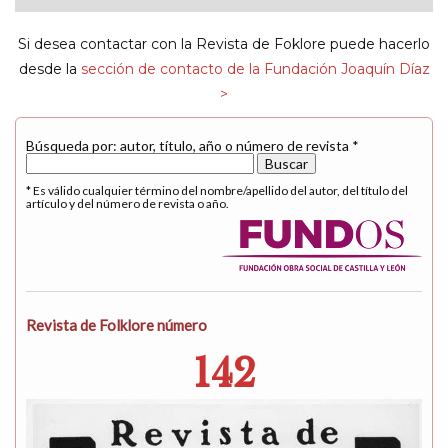
navigat
Si desea contactar con la Revista de Foklore puede hacerlo
desde la
sección de contacto de la Fundación Joaquín Díaz
>
Búsqueda por: autor, título, año o número de revista *
* Es válido cualquier término del nombre/apellido del autor, del título del
artículo y del número de revista o año.
Revista de Folklore número
142