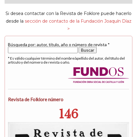
navigat
Si desea contactar con la Revista de Foklore puede hacerlo
desde la
sección de contacto de la Fundación Joaquín Díaz
>
Búsqueda por: autor, título, año o número de revista *
* Es válido cualquier término del nombre/apellido del autor, del título del
artículo y del número de revista o año.
Revista de Folklore número
146