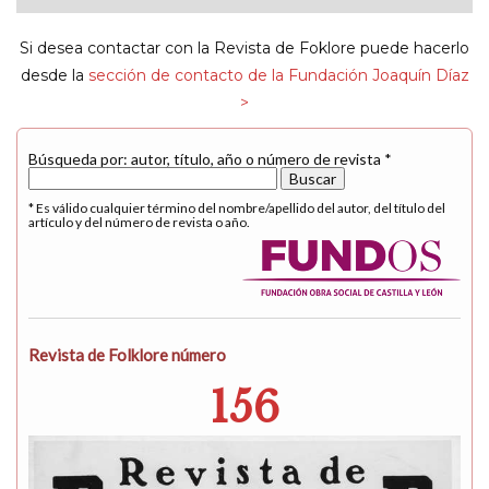
navigat
Si desea contactar con la Revista de Foklore puede hacerlo
desde la
sección de contacto de la Fundación Joaquín Díaz
>
Búsqueda por: autor, título, año o número de revista *
* Es válido cualquier término del nombre/apellido del autor, del título del
artículo y del número de revista o año.
Revista de Folklore número
156