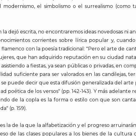
modernismo, el simbolismo o el surrealismo (como ta
la dejó escrita, no encontraremos ideas novedosas ni análi
onocimientos corrientes sobre lírica popular y, cuando
lamenco con la poesía tradicional: "Pero el arte de cant
eres, que han adquirido reputación en su ciudad natal
 asistiendo a fiestas, ya sean públicas o privadas, en compa
idad suficiente para ser valorados en las candilejas, te
no se puede decir que esta difusión generalizada del art
lidad poética de los versos" (pp. 142-143). Y más adelante 
ndo de la copla es la forma o estilo con que son canta
" (p. 159).
la de la que la alfabetización y el progreso arruinarán 
so de las clases populares a los bienes de la cultura d