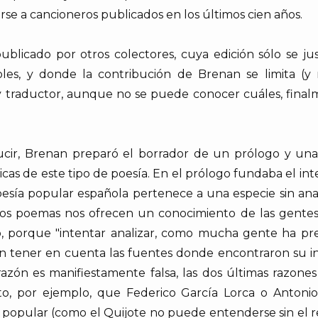
se a cancioneros publicados en los últimos cien años.
 publicado por otros colectores, cuya edición sólo se ju
les, y donde la contribución de Brenan se limita (y
y traductor, aunque no se puede conocer cuáles, finalm
ucir, Brenan preparó el borrador de un prólogo y un
sticas de este tipo de poesía. En el prólogo fundaba el int
oesía popular española pertenece a una especie sin ana
tos poemas nos ofrecen un conocimiento de las gente
mo, porque "intentar analizar, como mucha gente ha 
in tener en cuenta las fuentes donde encontraron su in
 razón es manifiestamente falsa, las dos últimas razone
erto, por ejemplo, que Federico García Lorca o Ant
a popular (como el Quijote no puede entenderse sin el