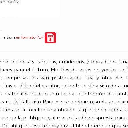
.
a revista
en formato PDF
torio, entre sus carpetas, cuadernos y borradores, u
planes para el futuro. Muchos de estos proyectos no l
as empresas los van postergando una y otra vez, 
 Tras el óbito del escritor, sobre todo si ha sido de a
os materiales inéditos con la loable intención de sati
terario del fallecido. Rara vez, sin embargo, suele apor
a llegado a concluir una obra de la que se considera s
 es que la publique o, al menos, la deje dispuesta para
r. De ahí que resulte muy discutible el derecho que se