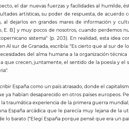
pecto, el dar nuevas fuerzas y facilidades al humilde, é
acultades artísticas, su poder de respuesta, de acuerdo 
 al dejarlos en grandes mares de información y cultu
ro, E. B.] y muy pocos de nosotros, cuando perdemos nu
 copernicano sistema" (p. 203). En realidad, esta idea 
 en Al sur de Granada, escribía: "Es cierto que al sur de 
cesidades del alma humana a la organización técnica n
 la que crecen, juntamente, el sentido de la poesía y el s
ia".
ibir España como un país atrasado, donde el capitalismo
que ya habían desaparecido en otros países europeos. 
or la traumática experiencia de la primera guerra mundia
 una España arcádica que le parecía muy lejana de la uti
 de lo barato ("Elegí España porque pensé que era un paí