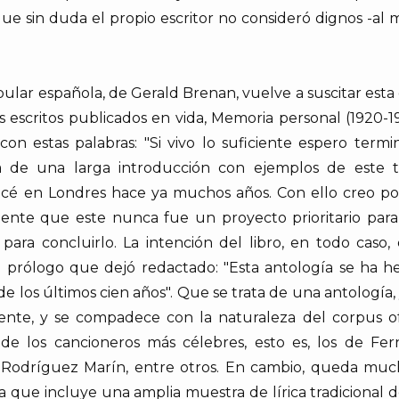
 que sin duda el propio escritor no consideró dignos -al
pular española, de Gerald Brenan, vuelve a suscitar esta 
 escritos publicados en vida, Memoria personal (1920-19
on estas palabras: "Si vivo lo suficiente espero term
 de una larga introducción con ejemplos de este ti
ealicé en Londres hace ya muchos años. Con ello creo 
vidente que este nunca fue un proyecto prioritario pa
para concluirlo. La intención del libro, en todo caso
l prólogo que dejó redactado: "Esta antología se ha h
de los últimos cien años". Que se trata de una antología
te, y se compadece con la naturaleza del corpus ofr
e los cancioneros más célebres, esto es, los de Fer
 Rodríguez Marín, entre otros. En cambio, queda muc
ya que incluye una amplia muestra de lírica tradicional d