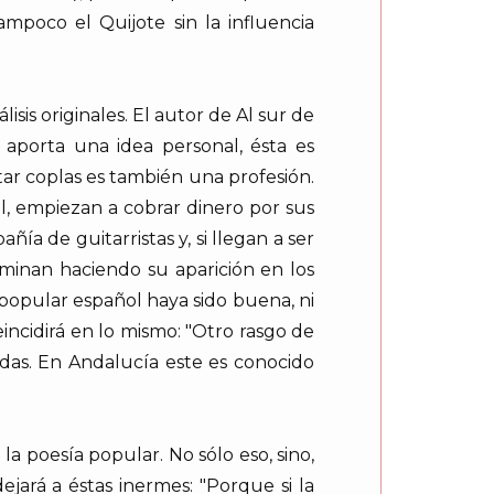
mpoco el Quijote sin la influencia
sis originales. El autor de Al sur de
 aporta una idea personal, ésta es
ar coplas es también una profesión.
, empiezan a cobrar dinero por sus
ñía de guitarristas y, si llegan a ser
rminan haciendo su aparición en los
e popular español haya sido buena, ni
reincidirá en lo mismo: "Otro rasgo de
das. En Andalucía este es conocido
la poesía popular. No sólo eso, sino,
ejará a éstas inermes: "Porque si la