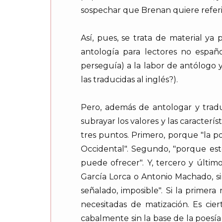
sospechar que Brenan quiere referir
Así, pues, se trata de material ya
antología para lectores no españo
perseguía) a la labor de antólogo 
las traducidas al inglés?).
Pero, además de antologar y trad
subrayar los valores y las caracterí
tres puntos. Primero, porque "la p
Occidental". Segundo, "porque es
puede ofrecer". Y, tercero y últi
García Lorca o Antonio Machado, s
señalado, imposible". Si la primera
necesitadas de matización. Es ci
cabalmente sin la base de la poesí