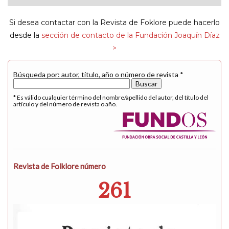
navigat
Si desea contactar con la Revista de Foklore puede hacerlo
desde la
sección de contacto de la Fundación Joaquín Díaz
>
Búsqueda por: autor, título, año o número de revista *
* Es válido cualquier término del nombre/apellido del autor, del título del
artículo y del número de revista o año.
Revista de Folklore número
261