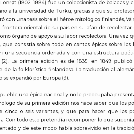
as Lönrøt (1802–1884) fue un coleccionista de baladas
no a la universidad de Turku, gracias a que su profeso
ró con una tesis sobre el héroe mitológico finlandés, Vä
la frontera oriental de su país en su afán de recolectar
 como órgano de apoyo a su labor recolectora. Una vez 
o, que consistía sobre todo en cantos épicos sobre los 
en una secuencia ordenada y con una estructura poétic
) (2). La primera edición es de 1835; en 1849 publi
e de la folklorística finlandesa. La traducción al alemá
 se expandió por Europa (3).
u pueblo una épica nacional y no le preocupaba present
 prólogo de su primera edición nos hace saber que los 
de cinco o seis variantes, y que para hacer que los 
a. Con todo esto pretendía recomponer lo que suponía
ntado y de este modo había sobrevivido en la tradició