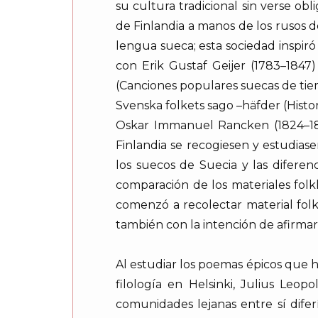
su cultura tradicional sin verse ob
de Finlandia a manos de los rusos do
lengua sueca; esta sociedad inspiró
con Erik Gustaf Geijer (1783–1847)
(Canciones populares suecas de tiem
Svenska folkets sago –häfder (Histor
Oskar Immanuel Rancken (1824–189
Finlandia se recogiesen y estudias
los suecos de Suecia y las diferen
comparación de los materiales folkl
comenzó a recolectar material folkl
también con la intención de afirmar 
Al estudiar los poemas épicos que h
filología en Helsinki, Julius Le
comunidades lejanas entre sí dife