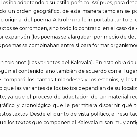
 iba adaptando a su estilo poético. Así pues, para determ
endo un orden geográfico, de esta manera también se po
to original del poema. A Krohn no le importaba tanto el or
textos se corrompen, sino todo lo contrario; en el caso d
r expansión (los poemas se alargaban por medio de deta
os poemas se combinaban entre sí para formar organismos
 toisinnot (Las variantes del Kalevala). En esta obra da 
según el contenido, sino también de acuerdo con el luga
y comparó los cantos finlandeses y los estonios, y los 
aro que las variantes de los textos dependían de su local
nte, ya que el proceso de adaptación de un material r
áfico y cronológico que le permitiera discernir qué t
stos textos. Desde el punto de vista político, el resulta
ue los textos que componen el Kalevala ni son muy anti