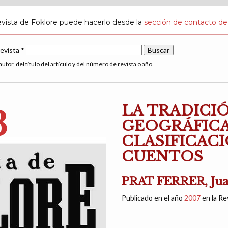
evista de Foklore puede hacerlo desde la
sección de contacto de
revista *
utor, del título del artículo y del número de revista o año.
LA TRADICI
3
GEOGRÁFICA
CLASIFICAC
CUENTOS
PRAT FERRER, Jua
Publicado en el año
2007
en la Re