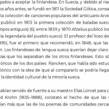
ligados a aceptar la finlandesa. En Suecia, y debido al n
s años antes, se fundó en 1811 la Sociedad Gótica, consag
 la colección de canciones populares del anticuario Arvi
 publicó en 1813 la primera colección de baladas sueca
pos antiguos) (6); entre 1839 y 1870 Afzelius publicó l
ia legendaria del pueblo sueco). El profesor del liceo d
5), fue el primero que recomendó, en 1848, que las t
en. Los finlandeses de lengua sueca querían dejar claro
cias que los separaban de los otros finlandeses. Esto 
óricos de los dos países. Rancken, que había sido estud
órico con la idea de que al compararlo se podría llegar
la identidad cultural de la minoría sueca.
abían servido de fuente a su maestro Elias Lönrøt para 
opold Krohn (1835–1888), constató el hecho de que l
rían más que las de los poemas de comunidades cercana