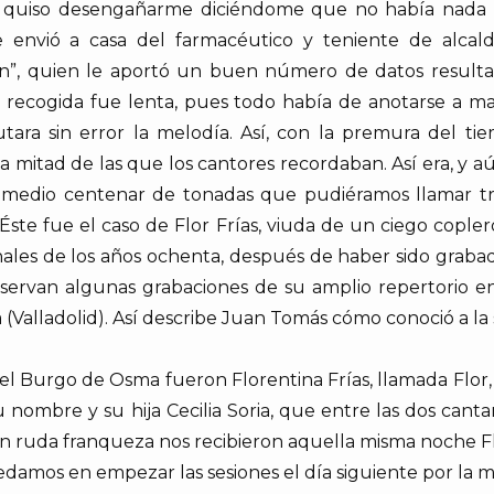
quiso desengañarme diciéndome que no había nada 
 le envió a casa del farmacéutico y teniente de alca
ción”, quien le aportó un buen número de datos resulta
e recogida fue lenta, pues todo había de anotarse a man
utara sin error la melodía. Así, con la premura del ti
itad de las que los cantores recordaban. Así era, y a
edio centenar de tonadas que pudiéramos llamar trad
ste fue el caso de Flor Frías, viuda de un ciego copler
inales de los años ochenta, después de haber sido graba
nservan algunas grabaciones de su amplio repertorio en
Valladolid). Así describe Juan Tomás cómo conoció a la 
 el Burgo de Osma fueron Florentina Frías, llamada Flo
su nombre y su hija Cecilia Soria, que entre las dos ca
 ruda franqueza nos recibieron aquella misma noche Flo
mos en empezar las sesiones el día siguiente por la 