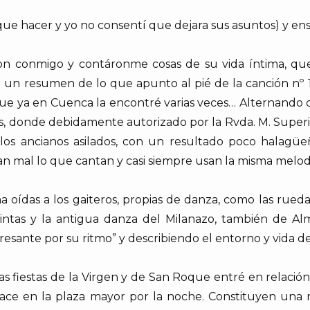
 que hacer y yo no consentí que dejara sus asuntos) y en
ron conmigo y contáronme cosas de su vida íntima, que
un resumen de lo que apunto al pié de la canción nº 15.
e ya en Cuenca la encontré varias veces… Alternando con 
res, donde debidamente autorizado por la Rvda. M. Super
los ancianos asilados, con un resultado poco halagüe
 mal lo que cantan y casi siempre usan la misma melodía
 oídas a los gaiteros, propias de danza, como las rue
cintas y la antigua danza del Milanazo, también de Al
ante por su ritmo” y describiendo el entorno y vida de 
e las fiestas de la Virgen y de San Roque entré en relaci
hace en la plaza mayor por la noche. Constituyen una r