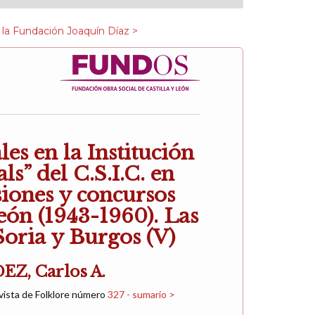
 la Fundación Joaquín Díaz >
es en la Institución
ls” del C.S.I.C. en
iones y concursos
León (1943-1960). Las
Soria y Burgos (V)
, Carlos A.
vista de Folklore número
327 - sumario >