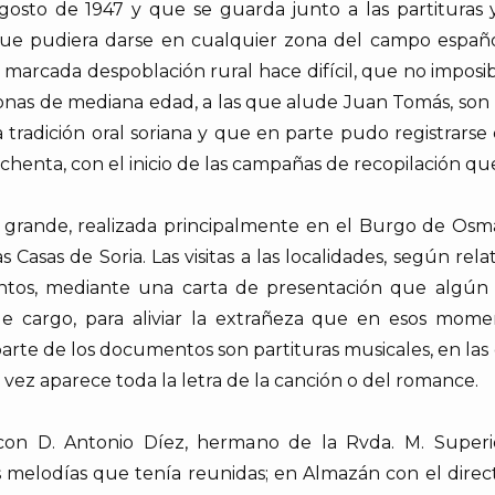
agosto de 1947 y que se guarda junto a las partituras y 
que pudiera darse en cualquier zona del campo españo
marcada despoblación rural hace difícil, que no imposibl
nas de mediana edad, a las que alude Juan Tomás, son l
radición oral soriana y que en parte pudo registrarse
 ochenta, con el inicio de las campañas de recopilación 
 grande, realizada principalmente en el Burgo de Osma
asas de Soria. Las visitas a las localidades, según rela
tos, mediante una carta de presentación que algún c
de cargo, para aliviar la extrañeza que en esos mom
rte de los documentos son partituras musicales, en la
ra vez aparece toda la letra de la canción o del romance.
n D. Antonio Díez, hermano de la Rvda. M. Superior
s melodías que tenía reunidas; en Almazán con el direc