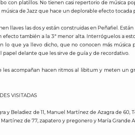
o con platillos. No tienen casi repertorio de música po
 es música de Jazz que hace un deplorable efecto tocada 
en llaves las dos y están construidas en Peñafiel. Están
on efecto también a la 3ª menor alta. Interróguelos a est
on lo que ya llevo dicho, que no conocen más música p
 papel delante que les sirve de guía y de recordativo.
 les acompañan hacen ritmos al libitum y meten un gra
DES VISITADAS
a y Beladiez de 11, Manuel Martínez de Azagra de 60, 
 Martínez de 77, zapatero y pregonero y María Grande A