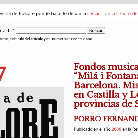
evista de Foklore puede hacerlo desde la
sección de contacto de
revista *
utor, del título del artículo y del número de revista o año.
Fondos musical
7
“Milá i Fontana
Barcelona. Mis
en Castilla y 
provincias de 
PORRO FERNANDEZ
Publicado en el año
2008
en la Re