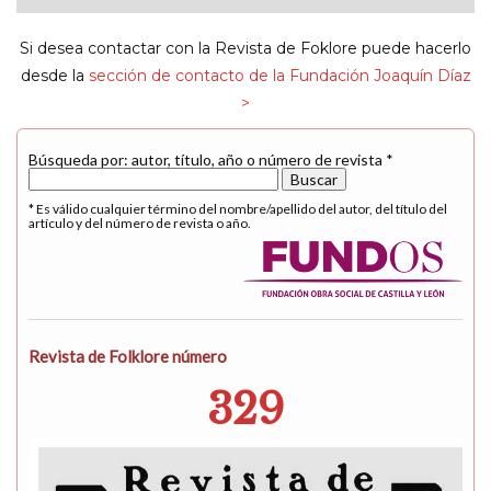
navigat
Si desea contactar con la Revista de Foklore puede hacerlo
desde la
sección de contacto de la Fundación Joaquín Díaz
>
Búsqueda por: autor, título, año o número de revista *
* Es válido cualquier término del nombre/apellido del autor, del título del
artículo y del número de revista o año.
Revista de Folklore número
329