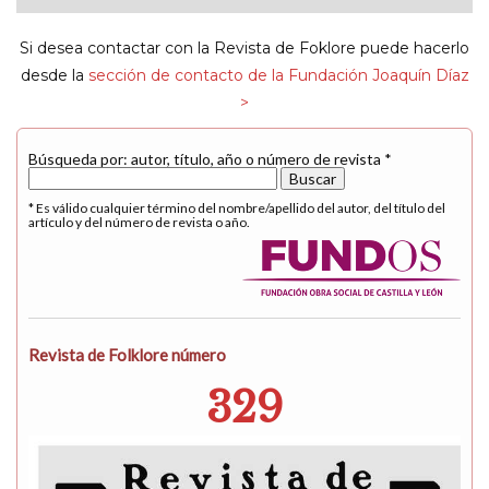
navigat
Si desea contactar con la Revista de Foklore puede hacerlo
desde la
sección de contacto de la Fundación Joaquín Díaz
>
Búsqueda por: autor, título, año o número de revista *
* Es válido cualquier término del nombre/apellido del autor, del título del
artículo y del número de revista o año.
Revista de Folklore número
329