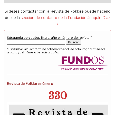
navigat
Si desea contactar con la Revista de Foklore puede hacerlo
desde la
sección de contacto de la Fundación Joaquín Díaz
>
Búsqueda por: autor, título, año o número de revista *
* Es válido cualquier término del nombre/apellido del autor, del título del
artículo y del número de revista o año.
Revista de Folklore número
330