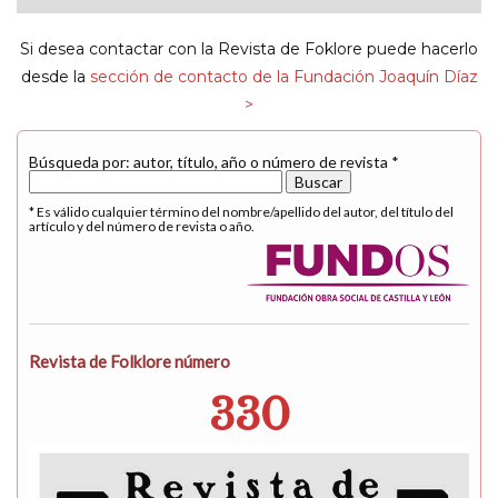
navigat
Si desea contactar con la Revista de Foklore puede hacerlo
desde la
sección de contacto de la Fundación Joaquín Díaz
>
Búsqueda por: autor, título, año o número de revista *
* Es válido cualquier término del nombre/apellido del autor, del título del
artículo y del número de revista o año.
Revista de Folklore número
330