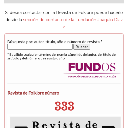
navigat
Si desea contactar con la Revista de Foklore puede hacerlo
desde la
sección de contacto de la Fundación Joaquín Díaz
>
Búsqueda por: autor, título, año o número de revista *
* Es válido cualquier término del nombre/apellido del autor, del título del
artículo y del número de revista o año.
Revista de Folklore número
333