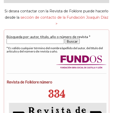
navigat
Si desea contactar con la Revista de Foklore puede hacerlo
desde la
sección de contacto de la Fundación Joaquín Díaz
>
Búsqueda por: autor, título, año o número de revista *
* Es válido cualquier término del nombre/apellido del autor, del título del
artículo y del número de revista o año.
Revista de Folklore número
334