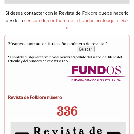
navigat
Si desea contactar con la Revista de Foklore puede hacerlo
desde la
sección de contacto de la Fundación Joaquín Díaz
>
Búsqueda por: autor, título, año o número de revista *
* Es válido cualquier término del nombre/apellido del autor, del título del
artículo y del número de revista o año.
Revista de Folklore número
336