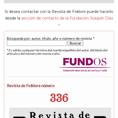
navigat
Si desea contactar con la Revista de Foklore puede hacerlo
desde la
sección de contacto de la Fundación Joaquín Díaz
>
Búsqueda por: autor, título, año o número de revista *
* Es válido cualquier término del nombre/apellido del autor, del título del
artículo y del número de revista o año.
Revista de Folklore número
336