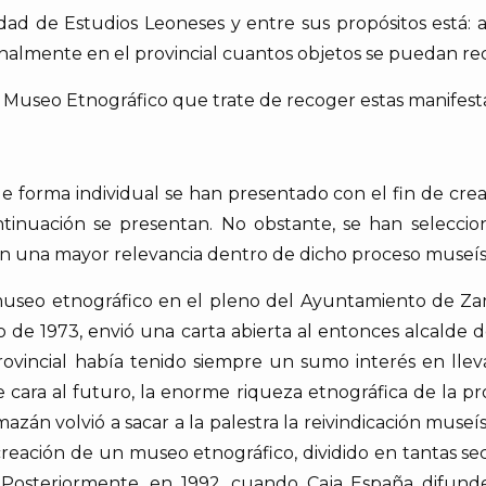
edad de Estudios Leoneses y entre sus propósitos está:
onalmente en el provincial cuantos objetos se puedan r
Museo Etnográfico que trate de recoger estas manifesta
 forma individual se han presentado con el fin de cr
inuación se presentan. No obstante, se han selecci
n una mayor relevancia dentro de dicho proceso museíst
museo etnográfico en el pleno del Ayuntamiento de Z
 de 1973, envió una carta abierta al entonces alcalde d
ovincial había tenido siempre un sumo interés en lle
e cara al futuro, la enorme riqueza etnográfica de la pr
zán volvió a sacar a la palestra la reivindicación museíst
a creación de un museo etnográfico, dividido en tantas s
 Posteriormente, en 1992, cuando Caja España difun