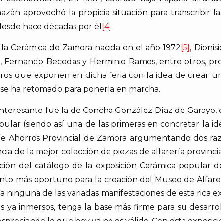
zán aprovechó la propicia situación para transcribir l
desde hace décadas por él
[4]
.
 la Cerámica de Zamora nacida en el año 1972
[5]
, Dioni
z, Fernando Becedas y Herminio Ramos, entre otros, pr
reros que exponen en dicha feria con la idea de crear 
i se ha retomado para ponerla en marcha.
interesante fue la de Concha González Díaz de Garayo, 
ular (siendo así una de las primeras en concretar la i
 de Ahorros Provincial de Zamora argumentando dos razo
ncia de la mejor colección de piezas de alfarería provinci
cción del catálogo de la exposición Cerámica popular d
to más oportuno para la creación del Museo de Alfarer
a ninguna de las variadas manifestaciones de esta rica e
os ya inmersos, tenga la base más firme para su desarro
espreciando lo que hoy ya no es válido. Con esta exposi