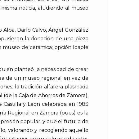
a misma noticia, aludiendo al museo
sio Alba, Darío Calvo, Ángel González
opusieron la donación de una pieza
un museo de cerámica; opción loable
quien planteó la necesidad de crear
dea de un museo regional en vez de
nes: la tradición alfarera plasmada
al (de la Caja de Ahorros de Zamora).
e Castilla y León celebrada en 1983
ía Regional en Zamora (pues) es la
xpresión popular, y que el futuro de
llo, valorando y recogiendo aquello
ción tratamos de que alguno de estos