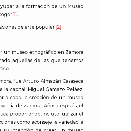
 ayudar a la formación de un Museo
ecoger
[1]
.
ciones de arte popular!
[2]
.
ear un museo etnográfico en Zamora
onado aquellas de las que tenemos
ico.
amora, fue Arturo Almazán Casaseca
e la capital, Miguel Gamazo Peláez,
var a cabo la creación de un museo
ovincia de Zamora. Años después, el
ica proponiendo, incluso, utilizar el
ecciones como aconseje la variedad e
de su intención de crear un museo