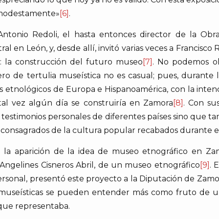
 modestamente»
[6]
.
Antonio Redoli, el hasta entonces director de la Obra 
tral en León, y, desde allí, invitó varias veces a Francisc
: la construcción del futuro museo
[7]
. No podemos ol
de tertulia museística no es casual; pues, durante l
s etnológicos de Europa e Hispanoamérica, con la inten
al vez algún día se construiría en Zamora
[8]
. Con su
 testimonios personales de diferentes países sino que tam
 consagrados de la cultura popular recabados durante el
 la aparición de la idea de museo etnográfico en Zam
 Angelines Cisneros Abril, de un museo etnográfico
[9]
. 
 personal, presentó este proyecto a la Diputación de Zamo
 museísticas se pueden entender más como fruto de u
n que representaba.