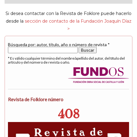
navigat
Si desea contactar con la Revista de Foklore puede hacerlo
desde la
sección de contacto de la Fundación Joaquín Díaz
>
Búsqueda por: autor, título, año o número de revista *
* Es válido cualquier término del nombre/apellido del autor, del título del
artículo y del número de revista o año.
Revista de Folklore número
408