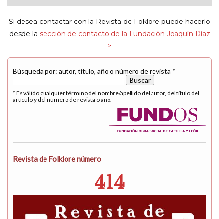
navigat
Si desea contactar con la Revista de Foklore puede hacerlo
desde la
sección de contacto de la Fundación Joaquín Díaz
>
Búsqueda por: autor, título, año o número de revista *
* Es válido cualquier término del nombre/apellido del autor, del título del
artículo y del número de revista o año.
Revista de Folklore número
414