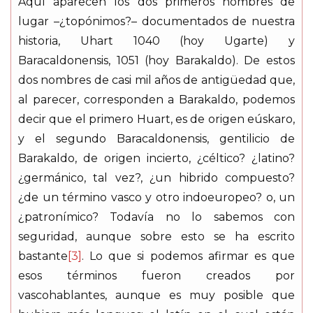
Aquí aparecen los dos primeros nombres de
lugar –¿topónimos?– documentados de nuestra
historia,
Uhart
1040 (hoy Ugarte) y
Baracaldonensis
, 1051 (hoy Barakaldo). De estos
dos nombres de casi mil años de antigüedad que,
al parecer, corresponden a Barakaldo, podemos
decir que el primero
Huart
, es de origen eúskaro,
y el segundo
Baracaldonensis
, gentilicio de
Barakaldo, de origen incierto, ¿céltico? ¿latino?
¿germánico, tal vez?, ¿un hibrido compuesto?
¿de un término vasco y otro indoeuropeo? o, un
¿patronímico? Todavía no lo sabemos con
seguridad, aunque sobre esto se ha escrito
bastante
[3]
. Lo que si podemos afirmar es que
esos términos fueron creados por
vascohablantes, aunque es muy posible que