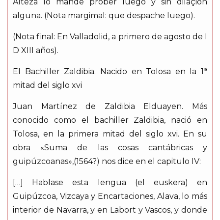
Alteza lo mande prober luego y sin dilaçión
alguna. (Nota margimal: que despache luego).
(Nota final: En Valladolid, a primero de agosto de I
D XIII años).
El Bachiller Zaldibia. Nacido en Tolosa en la 1ª
mitad del siglo xvi
Juan Martínez de Zaldibia Elduayen. Más
conocido como el bachiller Zaldibia, nació en
Tolosa, en la primera mitad del siglo xvi. En su
obra «Suma de las cosas cantábricas y
guipúzcoanas»,(1564?) nos dice en el capitulo IV:
[…] Hablase esta lengua (el euskera) en
Guipúzcoa, Vizcaya y Encartaciones, Alava, lo más
interior de Navarra, y en Labort y Vascos, y donde