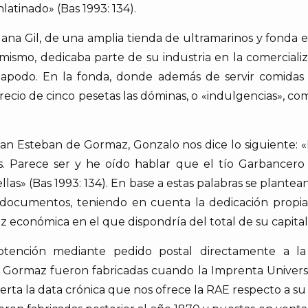
nlatinado» (Bas 1993: 134).
Juana Gil, de una amplia tienda de ultramarinos y fonda
í mismo, dedicaba parte de su industria en la comercial
apodo. En la fonda, donde además de servir comidas 
recio de cinco pesetas las dóminas, o «indulgencias», como
San Esteban de Gormaz, Gonzalo nos dice lo siguiente: 
s. Parece ser y he oído hablar que el tío Garbancer
las» (Bas 1993: 134). En base a estas palabras se plantean 
 documentos, teniendo en cuenta la dedicación propia
 económica en el que dispondría del total de su capital 
obtención mediante pedido postal directamente a la
 Gormaz fueron fabricadas cuando la Imprenta Universa
ta la data crónica que nos ofrece la RAE respecto a su