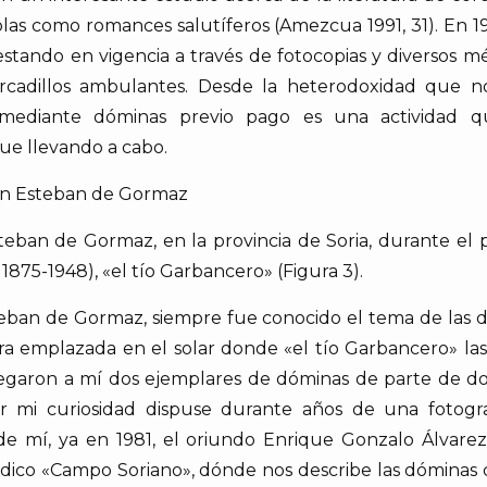
as como romances salutíferos (Amezcua 1991, 31). En 199
 estando en vigencia a través de fotocopias y diversos
rcadillos ambulantes. Desde la heterodoxidad que n
mediante dóminas previo pago es una actividad 
gue llevando a cabo.
San Esteban de Gormaz
eban de Gormaz, en la provincia de Soria, durante el p
 1875-1948), «el tío Garbancero» (Figura 3).
eban de Gormaz, siempre fue conocido el tema de las dó
a emplazada en el solar donde «el tío Garbancero» las 
legaron a mí dos ejemplares de dóminas de parte de 
ar mi curiosidad dispuse durante años de una fotogra
de mí, ya en 1981, el oriundo Enrique Gonzalo Álvarez
ódico «Campo Soriano», dónde nos describe las dóminas 