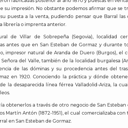
on fabricadas posterior al año 1870 y puestas en venta 
 de su impresión. No obstante podemos afirmar que se 
 puesta a la venta, pudiendo pensar que Barral las obt
librería o imprenta anterior.
tural de Villar de Sobrepeña (Segovia), localidad c
das antes que en San Esteban de Gormaz y durante tod
o, impresor natural de Aranda de Duero (Burgos), el c
Señora del Valle, también de la localidad burgalesa (An
encia de las dóminas y su procedencia antes del tras
z en 1920. Conociendo la práctica y dónde obtener 
de la desaparecida línea férrea Valladolid-Ariza, la c
leos.
ería obtenerlos a través de otro negocio de San Esteba
os Martín Antón (1872-1951), el cual comercializaba con 
rral en San Esteban de Gormaz.