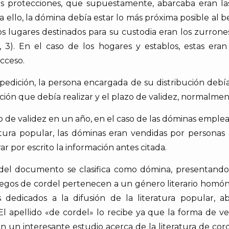
las protecciones, que supuestamente, abarcaba eran la
 ello, la dómina debía estar lo más próxima posible al be
s lugares destinados para su custodia eran los zurrones
 3). En el caso de los hogares y establos, estas era
acceso.
ición, la persona encargada de su distribución debía 
ección que debía realizar y el plazo de validez, normalme
o de validez en un año, en el caso de las dóminas emple
ltura popular, las dóminas eran vendidas por personas 
r por escrito la información antes citada.
o del documento se clasifica como dómina, presentando
pliegos de cordel pertenecen a un género literario hom
 dedicados a la difusión de la literatura popular,
El apellido «de cordel» lo recibe ya que la forma de 
 En un interesante estudio acerca de la literatura de c