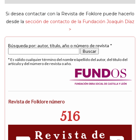
navigat
Si desea contactar con la Revista de Foklore puede hacerlo
desde la
sección de contacto de la Fundación Joaquín Díaz
>
Búsqueda por: autor, título, año o número de revista *
* Es válido cualquier término del nombre/apellido del autor, del título del
artículo y del número de revista o año.
Revista de Folklore número
516