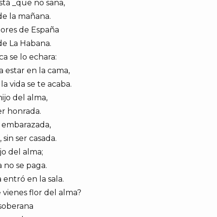
stá _que no sana,
 de la mañana.
ejores de España
 de La Habana.
a se lo echara:
ra estar en la cama,
la vida se te acaba.
hijo del alma,
er honrada.
es embarazada,
 sin ser casada.
jo del alma;
a no se paga.
 entró en la sala.
vienes flor del alma?
 soberana