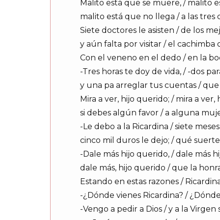
Malito está que se muere, / malito e
malito está que no llega / a las tres
Siete doctores le asisten / de los m
y aún falta por visitar / el cachimba
Con el veneno en el dedo / en la boc
-Tres horas te doy de vida, / -dos pa
y una pa arreglar tus cuentas / que 
Mira a ver, hijo querido; / mira a ver, 
si debes algún favor / a alguna muj
-Le debo a la Ricardina / siete mes
cinco mil duros le dejo; / qué suerte,
-Dale más hijo querido, / dale más hi
dale más, hijo querido / que la honr
Estando en estas razones / Ricardina
-¿Dónde vienes Ricardina? / ¿Dónde 
-Vengo a pedir a Dios / y a la Virgen