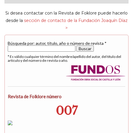
navigat
Si desea contactar con la Revista de Foklore puede hacerlo
desde la
sección de contacto de la Fundación Joaquín Díaz
>
Búsqueda por: autor, título, año o número de revista *
* Es válido cualquier término del nombre/apellido del autor, del título del
artículo y del número de revista o año.
Revista de Folklore número
007