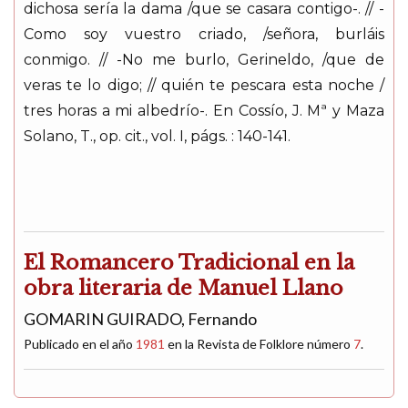
dichosa sería la dama /que se casara contigo-. // -
Como soy vuestro criado, /señora, burláis
conmigo. // -No me burlo, Gerineldo, /que de
veras te lo digo; // quién te pescara esta noche /
tres horas a mi albedrío-. En Cossío, J. Mª y Maza
Solano, T., op. cit., vol. I, págs. : 140-141.
El Romancero Tradicional en la
obra literaria de Manuel Llano
GOMARIN GUIRADO, Fernando
Publicado en el año
1981
en la Revista de Folklore número
7
.