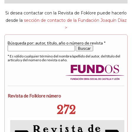
navigat
Si desea contactar con la Revista de Foklore puede hacerlo
desde la
sección de contacto de la Fundación Joaquín Díaz
>
Búsqueda por: autor, título, año o número de revista *
* Es válido cualquier término del nombre/apellido del autor, del título del
artículo y del número de revista o año.
Revista de Folklore número
272