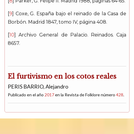
[
8
] Parker, G.
Felipe II
. Madrid 1988, páginas 64-65.
[
9
] Coxe, G.
España bajo el reinado de la Casa de
Borbón
. Madrid 1847, tomo IV, página 408.
[
10
] Archivo General de Palacio.
Reinados
. Caja
8657.
El furtivismo en los cotos reales
PERIS BARRIO, Alejandro
Publicado en el año
2017
en la Revista de Folklore número
428
.