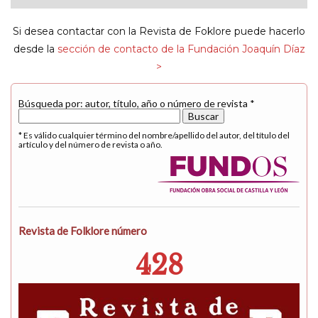
navigat
Si desea contactar con la Revista de Foklore puede hacerlo
desde la
sección de contacto de la Fundación Joaquín Díaz
>
Búsqueda por: autor, título, año o número de revista *
* Es válido cualquier término del nombre/apellido del autor, del título del
artículo y del número de revista o año.
Revista de Folklore número
428