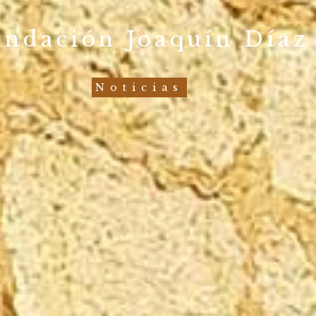
undación Joaquín Díaz
Noticias