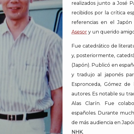
realizados junto a José
recibidos por la crítica e
referencias en el Japó
Asesor
y un querido amigo
Fue catedrático de litera
y, posteriormente, catedr
(Japón). Publicó en espa
y tradujo al japonés pa
Espronceda, Gómez de la
autores. Es notable su tr
Alas Clarín. Fue colab
españoles. Durante mucho
de más audiencia en Japón
NHK
.