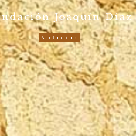
undación Joaquín Díaz
Noticias