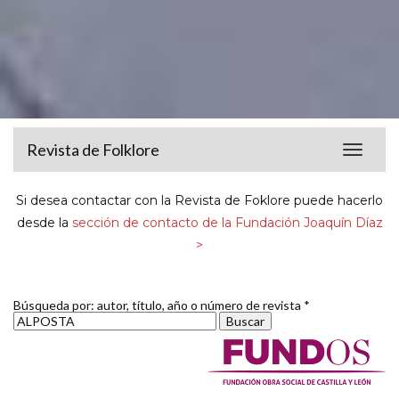
Revista de Folklore
Toggle
navigat
Si desea contactar con la Revista de Foklore puede hacerlo
desde la
sección de contacto de la Fundación Joaquín Díaz
>
Búsqueda por: autor, título, año o número de revista *