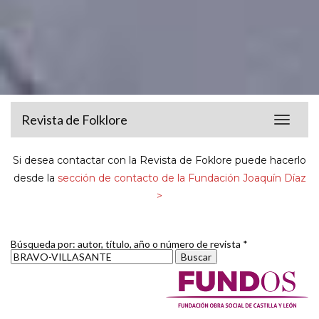
Revista de Folklore
Toggle
navigat
Si desea contactar con la Revista de Foklore puede hacerlo
desde la
sección de contacto de la Fundación Joaquín Díaz
>
Búsqueda por: autor, título, año o número de revista *