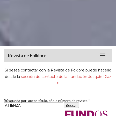
Revista de Folklore
Toggle
navigat
Si desea contactar con la Revista de Foklore puede hacerlo
desde la
sección de contacto de la Fundación Joaquín Díaz
>
Búsqueda por: autor, título, año o número de revista *