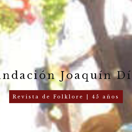
undación Joaquín Dí
Revista de Folklore | 45 años