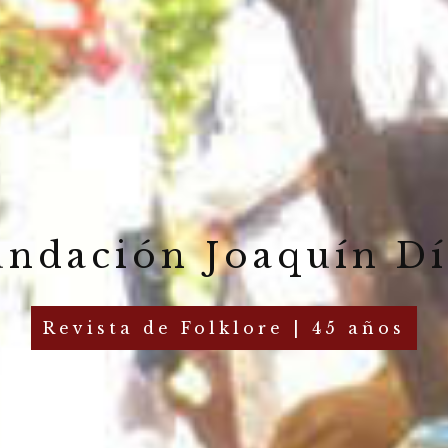
undación Joaquín Dí
Revista de Folklore | 45 años