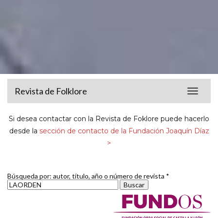
Revista de Folklore
Toggle
navigat
Si desea contactar con la Revista de Foklore puede hacerlo
desde la
sección de contacto de la Fundación Joaquín Díaz
>
Búsqueda por: autor, título, año o número de revista *